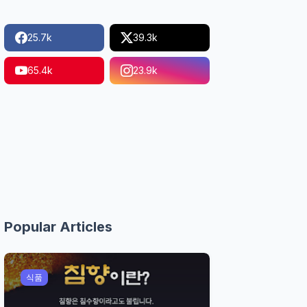
25.7k
39.3k
65.4k
23.9k
Popular Articles
식품