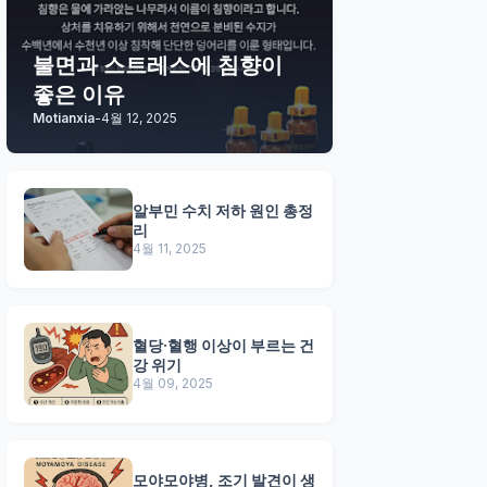
불면과 스트레스에 침향이
좋은 이유
Motianxia
-
4월 12, 2025
알부민 수치 저하 원인 총정
리
4월 11, 2025
혈당·혈행 이상이 부르는 건
강 위기
4월 09, 2025
모야모야병, 조기 발견이 생