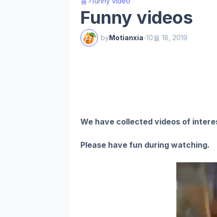
홈
funny video
Funny videos
by
Motianxia
-
10월 18, 2019
We have collected videos of intere
Please have fun during watching.