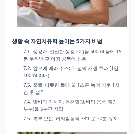
생활 속 자연치유력 높이는 5가지 비법
생강차
: 신선한 생강 20g을 500ml 물에 15
분 우려낸 후 아침 공복에 섭취
알로에 베라 주스
: 위 점막 재생 효과 (1일
100ml 이내)
꿀물
: 따뜻한 물에 꿀 1스푼 녹여 식후 1시
간 후 섭취
발바닥 마사지
: 용천혈(발바닥 움푹 패인
부분)을 5분간 지압
복부 보온
: 허리찜질팩 38℃로 30분 유지