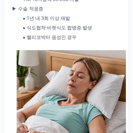
▶ 수술 적응증
1년 내 3회 이상 재발
식도협착·바렛식도 합병증 발생
헬리코박터 음성인 경우