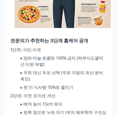
전문의가 추천하는 3단계 홈케어 공개
1단계: 식단 리셋
양파·마늘·초콜릿 100% 금지 (하부식도괄약
근 이완 유발)
우유 대신 두유 선택 (우유 지방이 위산 분비
촉진)
한 끼 식사량 70%로 줄이기
2단계: 수면 포지션 개선
베개 높이 15cm 유지
왼쪽 옆으로 누워 자기 (위의 해부학적 구조상