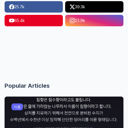
25.7k
39.3k
65.4k
23.9k
Popular Articles
식품