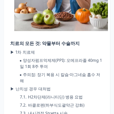
치료의 모든 것: 약물부터 수술까지
▶ 1차 치료제
양성자펌프억제제(PPI)
: 오메프라졸 40mg 1
일 1회 8주 투여
주의점
: 장기 복용 시 칼슘·마그네슘 흡수 저
해
▶ 난치성 경우 대처법
H2차단제(라니티딘) 병용 요법
바클로펜(하부식도괄약근 강화)
내시경적 Stretta 시술