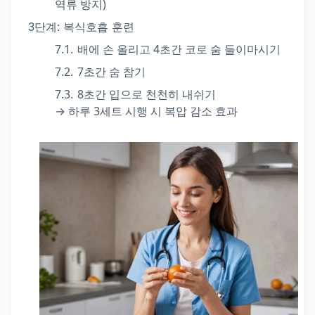
역류 방지)
3단계: 복식호흡 훈련
배에 손 올리고 4초간 코로 숨 들이마시기
7초간 숨 참기
8초간 입으로 천천히 내쉬기
→ 하루 3세트 시행 시 복압 감소 효과