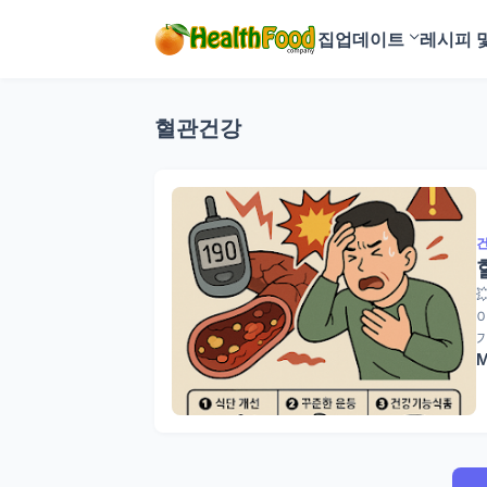
집
업데이트
레시피 
혈관건강
M