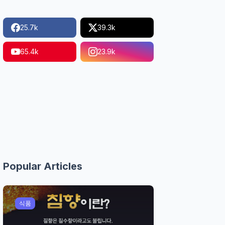
25.7k
39.3k
65.4k
23.9k
Popular Articles
식품