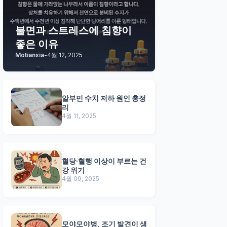
불면과 스트레스에 침향이
좋은 이유
Motianxia
-
4월 12, 2025
알부민 수치 저하 원인 총정
리
4월 11, 2025
혈당·혈행 이상이 부르는 건
강 위기
4월 09, 2025
모야모야병, 조기 발견이 생