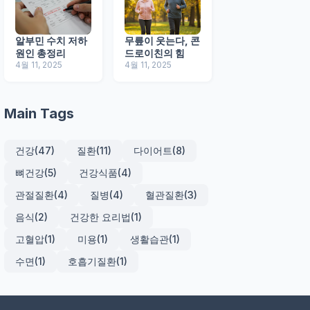
알부민 수치 저하
무릎이 웃는다, 콘
원인 총정리
드로이친의 힘
4월 11, 2025
4월 11, 2025
Main Tags
건강
(47)
질환
(11)
다이어트
(8)
뼈건강
(5)
건강식품
(4)
관절질환
(4)
질병
(4)
혈관질환
(3)
음식
(2)
건강한 요리법
(1)
고혈압
(1)
미용
(1)
생활습관
(1)
수면
(1)
호흡기질환
(1)