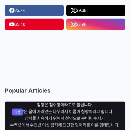
25.7k
39.3k
65.4k
23.9k
Popular Articles
식품