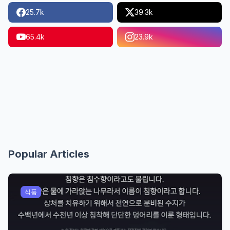
25.7k
39.3k
65.4k
23.9k
Popular Articles
식품